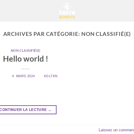
ARCHIVES PAR CATÉGORIE:
NON CLASSIFIÉ(E)
NON CLASSIFIÉ(E)
Hello world !
LIÉ LE
4. MARS 2024
PAR
KGLTKN
t post. Éditez ou supprimez, puis commencez à écrire !
CONTINUER LA LECTURE
→
Laissez un comment